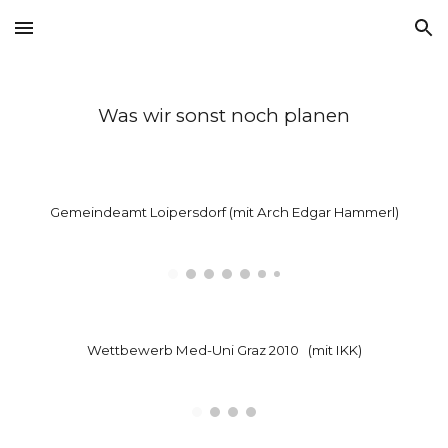
Skip to main content
Skip to navigation
Was wir sonst noch planen
Gemeindeamt Loipersdorf (mit Arch Edgar Hammerl)
Wettbewerb Med-Uni Graz 2010   (mit IKK)